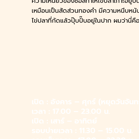
ความเหนียวของซอสทำให้ไข่ปลาเกาะอยู่บน
ี Jiranarong
เหมือนเป็นสัดส่วนทองคำ มีความหนึบหนั
มตวง
ไข่ปลาที่กัดแล้วปุ๊บปั๊บอยู่ในปาก ผมว่านี
า
น กินกะเที่ยว
 วรรณสิงห์
าน
าติ
ก ธีรเดช
 ฮาตะ
เปิด : อังคาร – ศุกร์ (หยุดวันจันทร
ซ์ เรนเดลล์
เวลา : 17.00 – 23.00 น.
กับเรา
เปิด : เสาร์ – อาทิตย์
ซ่บบ
รอบบ่ายเวลา : 11.30 – 15.00 น.
ี่ เข็มอัปสร