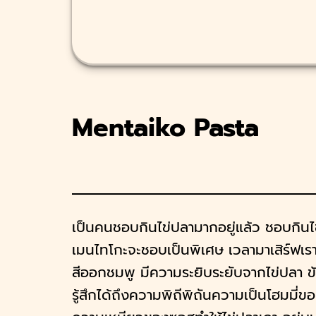
บพีท
มดจาน
Little Monster
นายางกูร
Mentaiko Pasta
ก
ิรพันธ์
 Snap Before Eat
ปองกูล
เป็นคนชอบกินไข่ปลามากอยู่แล้ว ชอบกินไ
เมนไทโกะจะชอบเป็นพิเศษ เวลามาเสิร์ฟเรา
ชร
สีออกชมพู มีความระยิบระยับจากไข่ปลา ข
ทแหลก
รู้สึกได้ถึงความพิถีพิถันความเป็นโฮมมี่ของญ
กกอล์ฟ