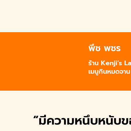
Skip
to
content
S
fo
ng กรีนคีย์บอร์ด
พีช พชร
กินแหลกล้างโลก
Appetit BKK
ร้าน Kenji’s L
เมนูกินหมดจา
tharis
Kanyarat
 Civil
Haru Family
“มีความหนึบหนับของ
y