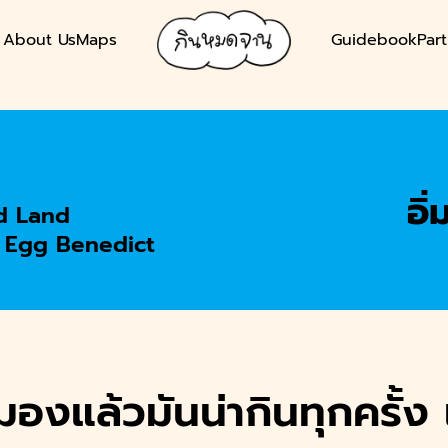
About Us
Maps
Guidebook
Par
earch
r:
อิ่
d Land
น Egg Benedict
มองแล้วมันน่ากินทุกครั้ง 