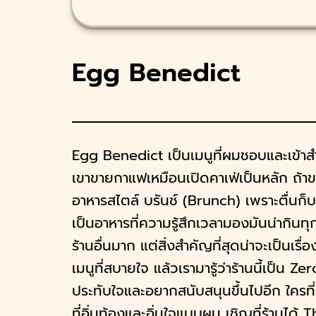
บพีท
มดจาน
Egg Benedict
Little Monster
นายางกูร
ก
ิรพันธ์
Egg Benedict เป็นเมนูที่ผมชอบและเข้าสำ
 Snap Before Eat
เขาขายกาแฟเหมือนเปิดคาเฟ่เป็นหลัก ถ้าข
ปองกูล
อาหารสไตล์ บรันช์ (Brunch) เพราะตื่นก็บร
เป็นอาหารที่ความรู้สึกเวลามองมันน่ากินทุ
ร้านอื่นมาก แต่สิ่งสำคัญที่สุดน่าจะเป็นเรื่
ชร
เมนูที่สบายใจ แล้วเรามารู้ว่าร้านนี้เป็น 
ทแหลก
ประทับใจและอยากสนับสนุนขึ้นไปอีก ใครท
กกอล์ฟ
ที่อิ่มท้องและอิ่มใจแบบผม เชิญที่ร้านได