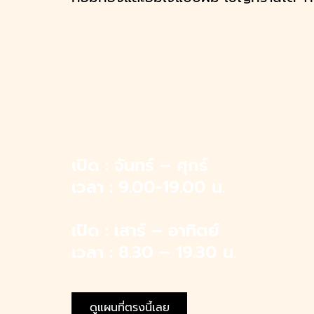
ี Jiranarong
มตวง
า
น กินกะเที่ยว
 วรรณสิงห์
าน
าติ
เปิด : จันทร์ – ศุกร์
เวลา : 9.00-19.00 น.
ก ธีรเดช
 ฮาตะ
เปิด : เสาร์ – อาทิตย์
ซ์ เรนเดลล์
เวลา : 8.30 – 19.30 น.
กับเรา
ซ่บบ
ดูแผนที่ตรงนี้เลย
ี่ เข็มอัปสร