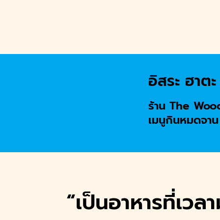
Skip
to
content
S
fo
ng กรีนคีย์บอร์ด
อิสระ ฮาตะ
กินแหลกล้างโลก
Appetit BKK
ร้าน The Woo
เมนูกินหมดจา
tharis
Kanyarat
 Civil
Haru Family
“เป็นอาหารที่เวลา
y